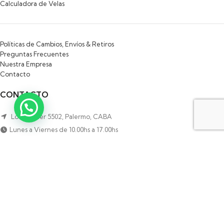
Calculadora de Velas
Políticas de Cambios, Envíos & Retiros
Preguntas Frecuentes
Nuestra Empresa
Contacto
CONTACTO
Local: Soler 5502, Palermo, CABA
Lunes a Viernes de 10.00hs a 17.00hs
Sábados de 9.00hs a 12:30hs
Teléfono: (054) 911 3091-1302
Email: local@esenciabodyandhome.com.ar
NEWSLETTER