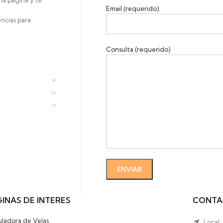
la página y te
Email (requerido)
ncias para
Consulta (requerido)
INAS DE INTERES
CONTA
uladora de Velas
Local: