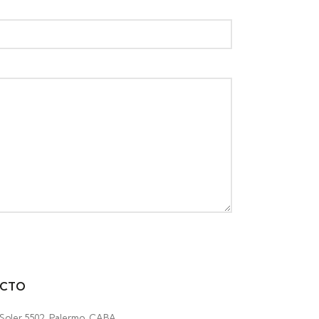
CTO
 Soler 5502, Palermo, CABA