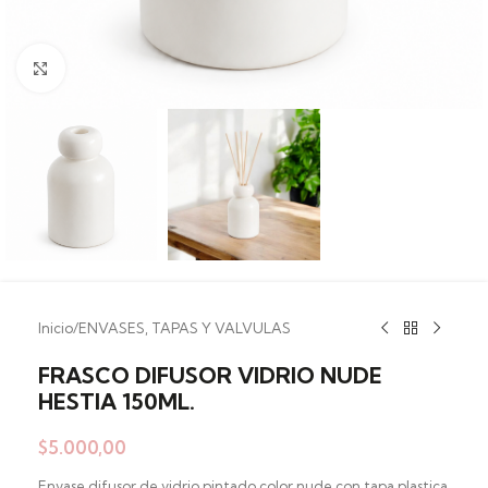
Clic para ampliar
Inicio
/
ENVASES, TAPAS Y VALVULAS
FRASCO DIFUSOR VIDRIO NUDE
HESTIA 150ML.
$
5.000,00
Envase difusor de vidrio pintado color nude con tapa plastica