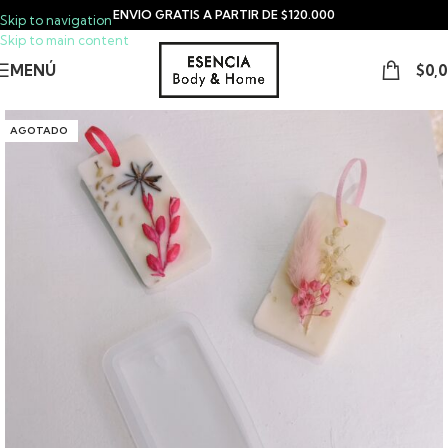
ENVIO GRATIS A PARTIR DE $120.000
Skip to navigation
Skip to main content
MENÚ
$
0,
AGOTADO