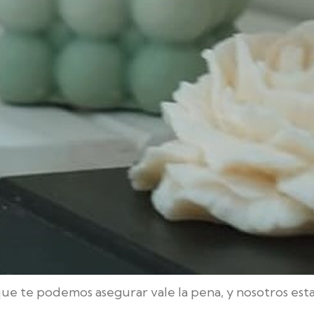
elas?
aborar tus propias velas es una forma divertida de pe
á bien controlar tu ritmo. Muchos fabricantes princi
al comenzar un nuevo pasatiempo y hacer velas de so
ue te podemos asegurar vale la pena, y nosotros est