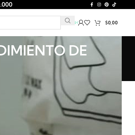
.000
$
0,00
Club EBH
DIMIENTO DE
o en este mercado creativo!