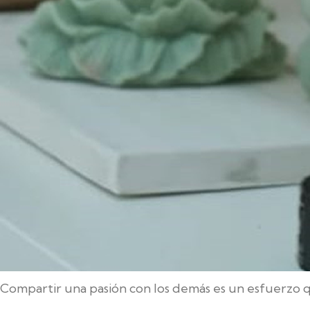
¿Qué necesito saber antes de empezar a hacer v
¡Cualquiera puede aprender a hacer velas en casa! El
expresarte creativamente.
Antes de empezar a fabricarlas, debes saber que est
sobrecarga de información. Hay mucho que aprender 
Compartir una pasión con los demás es un esfuerzo q