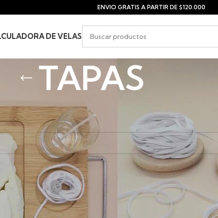
ENVIO GRATIS A PARTIR DE $120.000
LCULADORA DE VELAS
TAPAS
S VELAS
/
TAPAS
oductos que concuerden con la selección.