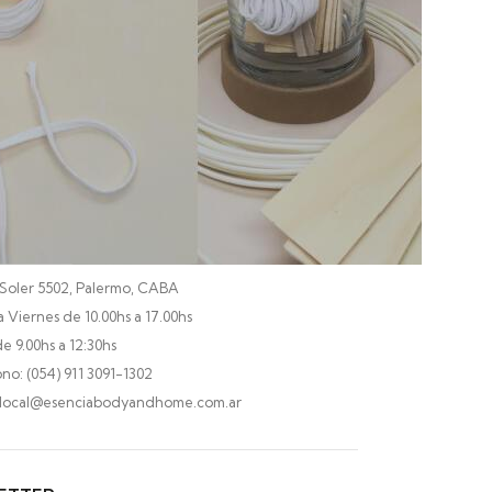
CTO
 Soler 5502, Palermo, CABA
 Viernes de 10.00hs a 17.00hs
e 9.00hs a 12:30hs
no: (054) 911 3091-1302
 local@esenciabodyandhome.com.ar