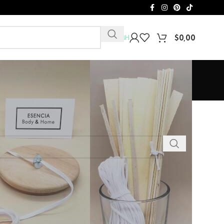
$
0,00
Club EBH