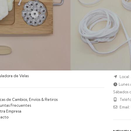
INAS DE INTERES
CONTA
uladora de Velas
Local:
Lunes a
Sábados d
icas de Cambios, Envíos & Retiros
Teléfo
untas Frecuentes
Email:
tra Empresa
acto