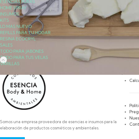
ESENCIAS PURAS
HOME SPRAY
INSUMOS
KITS
LO MAS NUEVO
REFILLS PARA TU HOGAR
RESINA ECOCRYL
SALES
TODO PARA JABONES
TODO PARA TUS VELAS
VARILLAS
PAG
Calc
Polít
Preg
Nues
Somos una empresa proveedora de esencias e insumos para la
Cont
elaboración de productos cosméticos y ambientales.