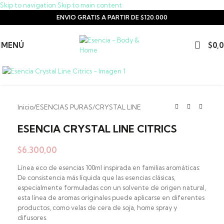
Skip to navigation
Skip to main content
ENVIO GRATIS A PARTIR DE $120.000
MENÚ
$
0,
Clic para ampliar
Inicio
/
ESENCIAS PURAS
/
CRYSTAL LINE
ESENCIA CRYSTAL LINE CITRICS
$
6.300,00
Línea eco de esencias 100ml inspirada en familias aromáticas:
De consistencia más líquida que las esencias clásicas,
especialmente formuladas con un solvente de origen natural,
esta línea de aromas originales puede aplicarse en diferentes
productos, como velas de cera de soja, home spray y
difusores.