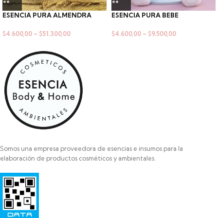
ESENCIA PURA ALMENDRA
ESENCIA PURA BEBE
$
4.600,00
–
$
51.300,00
$
4.600,00
–
$
9.500,00
Somos una empresa proveedora de esencias e insumos para la
elaboración de productos cosméticos y ambientales.
Razon Social: SAYAS ROBERTO MARCELO
HIPOLITO YRIGOYEN 472
PILAR
1629-BUENOS AIRES