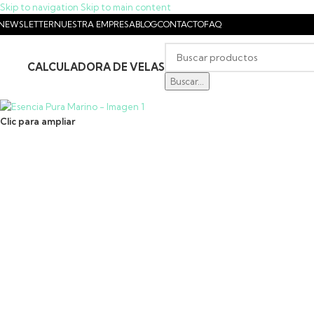
Skip to navigation
Skip to main content
NEWSLETTER
NUESTRA EMPRESA
BLOG
CONTACTO
FAQ
CALCULADORA DE VELAS
IENDA
Buscar...
Clic para ampliar