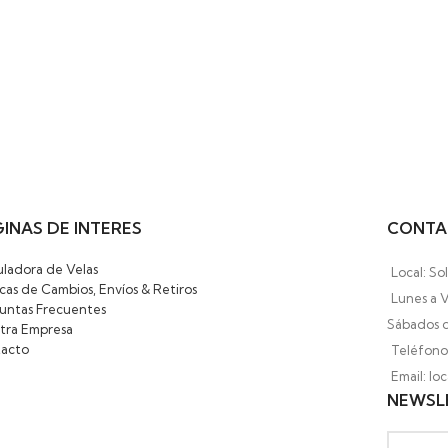
INAS DE INTERES
CONTA
uladora de Velas
Local: So
icas de Cambios, Envíos & Retiros
Lunes a V
untas Frecuentes
Sábados d
tra Empresa
acto
Teléfono:
Email: l
NEWSL