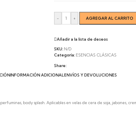
-
+
AGREGAR AL CARRITO
Añadir a la lista de deseos
SKU:
N/D
Categoría:
ESENCIAS CLÁSICAS
Share:
CIÓN
INFORMACIÓN ADICIONAL
ENVÍOS Y DEVOLUCIONES
 perfuminas, body splash. Aplicables en velas de cera de soja, jabones, crem