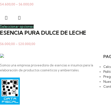
$
4.600,00
–
$
6.000,00
Seleccionar opciones
ESENCIA PURA DULCE DE LECHE
$
6.000,00
–
$
20.000,00
PAG
Somos una empresa proveedora de esencias e insumos para la
Calc
elaboración de productos cosméticos y ambientales.
Polít
Preg
Razon Social: SAYAS ROBERTO MARCELO
Nues
HIPOLITO YRIGOYEN 472
Cont
PILAR
1629-BUENOS AIRES