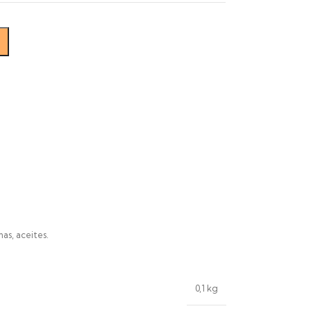
as, aceites.
0,1 kg