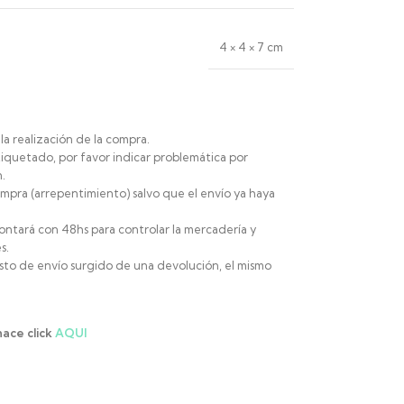
4 × 4 × 7 cm
la realización de la compra.
iquetado, por favor indicar problemática por
.
mpra (arrepentimiento) salvo que el envío ya haya
ontará con 48hs para controlar la mercadería y
s.
sto de envío surgido de una devolución, el mismo
hace click
AQUI