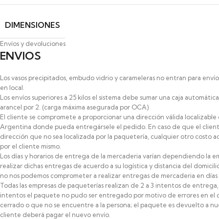
DIMENSIONES
Envíos y devoluciones
ENVIOS
Los vasos precipitados, embudo vidrio y carameleras no entran para envíos a
en local.
Los envíos superiores a 25 kilos el sistema debe sumar una caja automát
arancel por 2. (carga máxima asegurada por OCA)
El cliente se compromete a proporcionar una dirección válida localizable
Argentina donde pueda entregársele el pedido. En caso de que el clien
dirección que no sea localizada por la paquetería, cualquier otro costo ad
por el cliente mismo.
Los días y horarios de entrega de la mercaderia varían dependiendo la e
realizar dichas entregas de acuerdo a su logística y distancia del domicilio
no nos podemos comprometer a realizar entregas de mercaderia en días y 
Todas las empresas de paqueterías realizan de 2 a 3 intentos de entrega,
intentos el paquete no pudo ser entregado por motivo de errores en el do
cerrado o que no se encuentre a la persona; el paquete es devuelto a nue
cliente deberá pagar el nuevo envío.