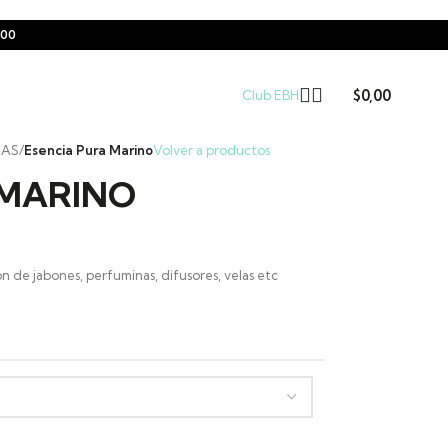
000
$
0,00
Club EBH
CAS
/
Esencia Pura Marino
Volver a productos
 MARINO
n de jabones, perfuminas, difusores, velas etc