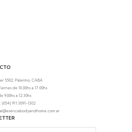
CTO
ler 5502, Palermo, CABA
iernes de 10.00hs a 17.00hs
e 9.00hs a 12:30hs
 (054) 911 3091-1302
ocal@esenciabodyandhome.com.ar
ETTER