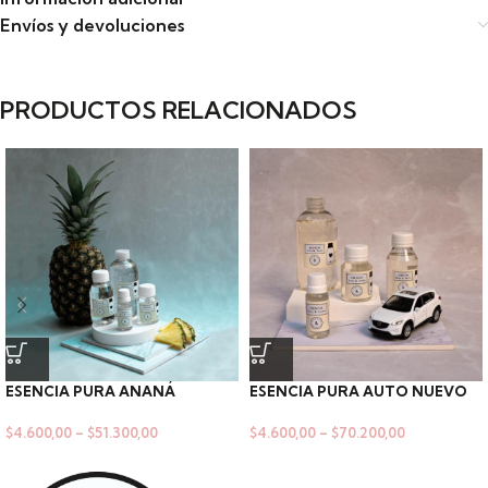
Envíos y devoluciones
PRODUCTOS RELACIONADOS
ESENCIA PURA ANANÁ
ESENCIA PURA AUTO NUEVO
$
4.600,00
–
$
51.300,00
$
4.600,00
–
$
70.200,00