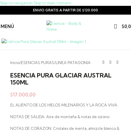
Skip to navigation
Skip to main content
ENVIO GRATIS A PARTIR DE $120.000
MENÚ
$
0,
Clic para ampliar
Inicio
/
ESENCIAS PURAS
/
LINEA PATAGONIA
ESENCIA PURA GLACIAR AUSTRAL
150ML
$
17.000,00
EL ALIENTO DE LOS HIELOS MILENARIOS Y LA ROCA VIVA.
NOTAS DE SALIDA: Aire de montaña & notas de ozono.
NOTAS DE CORAZON: Cristales de menta, almizcle blanco &