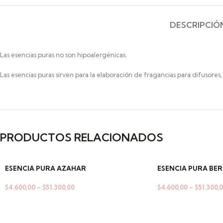
DESCRIPCIÓ
Las esencias puras no son hipoalergénicas.
Las esencias puras sirven para la elaboración de fragancias para difusores,
PRODUCTOS RELACIONADOS
ESENCIA PURA AZAHAR
ESENCIA PURA B
$
4.600,00
–
$
51.300,00
$
4.600,00
–
$
51.300,