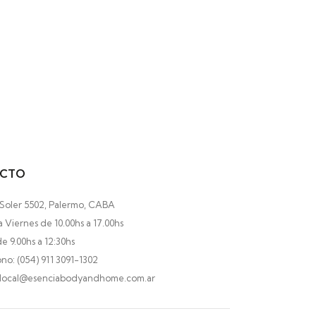
ESENCIA PURA 
$
4.600,00
–
$
51.3
CTO
 Soler 5502, Palermo, CABA
 Viernes de 10.00hs a 17.00hs
e 9.00hs a 12:30hs
no: (054) 911 3091-1302
 local@esenciabodyandhome.com.ar