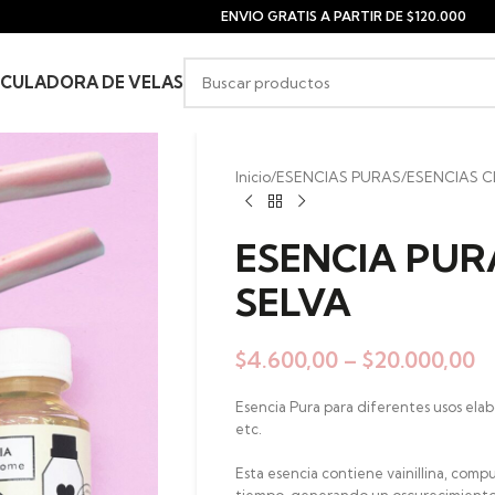
ENVIO GRATIS A PARTIR DE $120.000
CULADORA DE VELAS
Inicio
/
ESENCIAS PURAS
/
ESENCIAS C
ESENCIA PUR
SELVA
$
4.600,00
–
$
20.000,00
Esencia Pura para diferentes usos elab
etc.
Esta esencia contiene vainillina, com