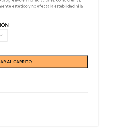
 progresivo en formulaciones, como cremas,
ente estético y no afecta la estabilidad ni la
IÓN
AR AL CARRITO