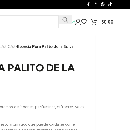
$
0,00
Club EBH
LÁSICAS
/
Esencia Pura Palito de la Selva
A PALITO DE LA
oracion de jabones, perfuminas, difusores, velas
puesto aromático que puede oxidarse con el