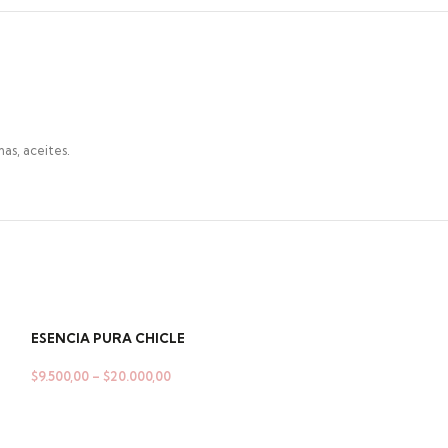
as, aceites.
ESENCIA PURA CHICLE
$
9.500,00
–
$
20.000,00