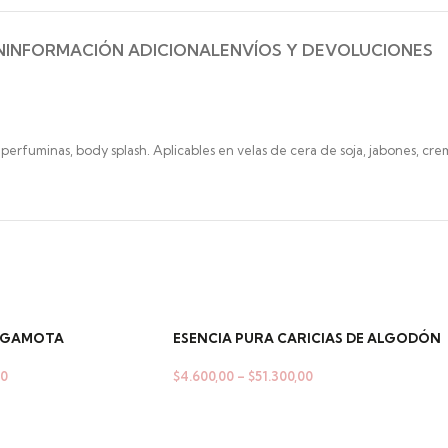
N
INFORMACIÓN ADICIONAL
ENVÍOS Y DEVOLUCIONES
 perfuminas, body splash. Aplicables en velas de cera de soja, jabones, crem
ERGAMOTA
ESENCIA PURA CARICIAS DE ALGODÓN
00
$
4.600,00
–
$
51.300,00