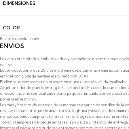
DIMENSIONES
COLOR
Envíos y devoluciones
ENVIOS
Los vasos precipitados, embudo vidrio y carameleras no entran para envíos a
en local.
Los envíos superiores a 25 kilos el sistema debe sumar una caja automát
arancel por 2. (carga máxima asegurada por OCA)
El cliente se compromete a proporcionar una dirección válida localizable
Argentina donde pueda entregársele el pedido. En caso de que el clien
dirección que no sea localizada por la paquetería, cualquier otro costo ad
por el cliente mismo.
Los días y horarios de entrega de la mercaderia varían dependiendo la e
realizar dichas entregas de acuerdo a su logística y distancia del domicilio
no nos podemos comprometer a realizar entregas de mercaderia en días y 
Todas las empresas de paqueterías realizan de 2 a 3 intentos de entrega,
intentos el paquete no pudo ser entregado por motivo de errores en el do