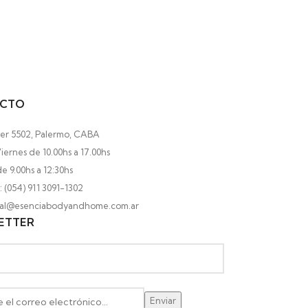
CTO
ler 5502, Palermo, CABA
iernes de 10.00hs a 17.00hs
e 9.00hs a 12:30hs
 (054) 911 3091-1302
ocal@esenciabodyandhome.com.ar
ETTER