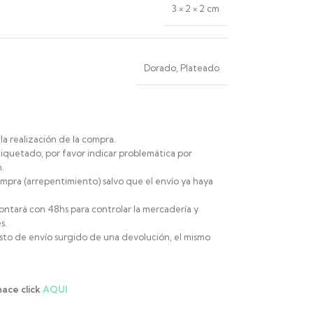
3 × 2 × 2 cm
Dorado
,
Plateado
la realización de la compra.
iquetado, por favor indicar problemática por
.
mpra (arrepentimiento) salvo que el envío ya haya
ontará con 48hs para controlar la mercadería y
s.
sto de envío surgido de una devolución, el mismo
hace click
AQUI