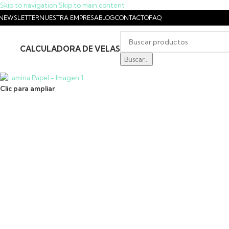
Skip to navigation
Skip to main content
NEWSLETTER
NUESTRA EMPRESA
BLOG
CONTACTO
FAQ
CALCULADORA DE VELAS
IENDA
Buscar...
Clic para ampliar