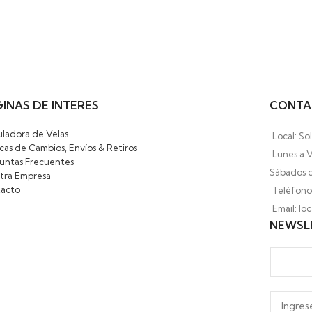
INAS DE INTERES
CONTA
uladora de Velas
Local: So
icas de Cambios, Envíos & Retiros
Lunes a V
untas Frecuentes
Sábados d
tra Empresa
acto
Teléfono:
Email: l
NEWSL