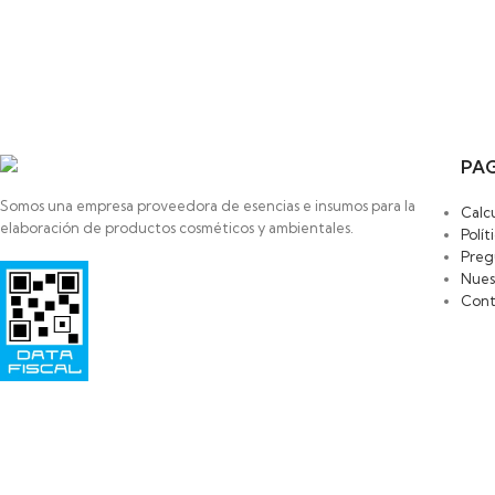
PAG
Somos una empresa proveedora de esencias e insumos para la
Calc
elaboración de productos cosméticos y ambientales.
Polít
Preg
Razon Social: SAYAS ROBERTO MARCELO
Nues
HIPOLITO YRIGOYEN 472
Cont
PILAR
1629-BUENOS AIRES