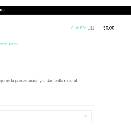
000
$
0,00
Club EBH
 productos
joran la presentación y le dan brillo natural.